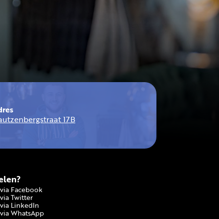
dres
autzenbergstraat 17B
elen?
via Facebook
via Twitter
via LinkedIn
via WhatsApp