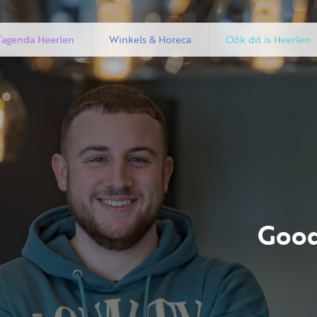
Tagenda Heerlen
Winkels & Horeca
Oók dit is Heerlen
Good