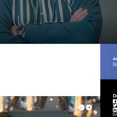
A
D
D