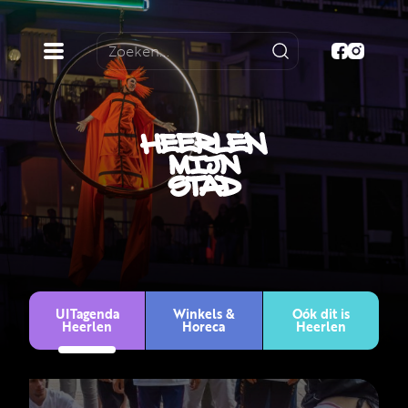
UITagenda
Winkels &
Oók dit is
Heerlen
Horeca
Heerlen