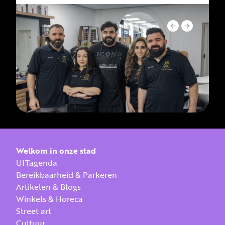
Welkom in onze stad
UITagenda
Bereikbaarheid & Parkeren
Artikelen & Blogs
Winkels & Horeca
Street art
Cultuur