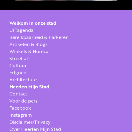
Welkom in onze stad
UITagenda
Bereikbaarheid & Parkeren
Artikelen & Blogs
Winkels & Horeca
Street art
Cultuur
Erfgoed
Architectuur
Heerlen Mijn Stad
Contact
Voor de pers
Facebook
Instagram
Disclaimer/Privacy
Over Heerlen Mijn Stad